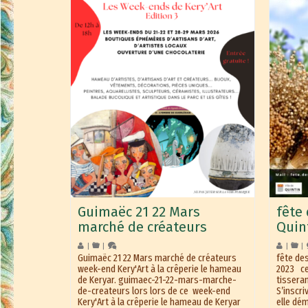
Guimaëc 21 22 Mars
fête
marché de créateurs
Quint
|
|
|
|
Guimaëc 21 22 Mars marché de créateurs
fête des
week-end Kery'Art à la crêperie le hameau
2023 ce 
de Keryar. guimaec-21-22-mars-marche-
tisseran
de-createurs lors lors de ce week-end
S’inscri
Kery'Art à la crêperie le hameau de Keryar
elle dém