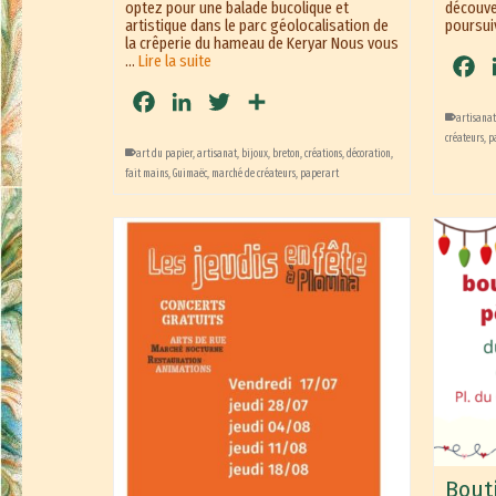
optez pour une balade bucolique et
découve
artistique dans le parc géolocalisation de
poursui
la crêperie du hameau de Keryar Nous vous
…
Lire la suite
Fa
Facebook
LinkedIn
Twitter
Partager
artisana
créateurs
,
p
art du papier
,
artisanat
,
bijoux
,
breton
,
créations
,
décoration
,
fait mains
,
Guimaëc
,
marché de créateurs
,
paperart
Bout