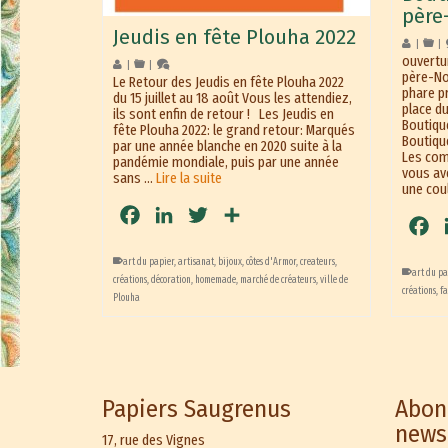
père
Jeudis en fête Plouha 2022
|
|
ouvertu
|
|
père-Noe
Le Retour des Jeudis en fête Plouha 2022
phare p
du 15 juillet au 18 août Vous les attendiez,
place d
ils sont enfin de retour ! Les Jeudis en
Boutiqu
fête Plouha 2022: le grand retour: Marqués
Boutiqu
par une année blanche en 2020 suite à la
Les com
pandémie mondiale, puis par une année
vous av
sans …
Lire la suite
une cou
Facebook
LinkedIn
Twitter
Partager
Fa
art du papier
,
artisanat
,
bijoux
,
côtes d'Armor
,
createurs
,
art du pa
créations
,
décoration
,
homemade
,
marché de créateurs
,
ville de
créations
,
fa
Plouha
Papiers Saugrenus
Abon
news
17, rue des Vignes