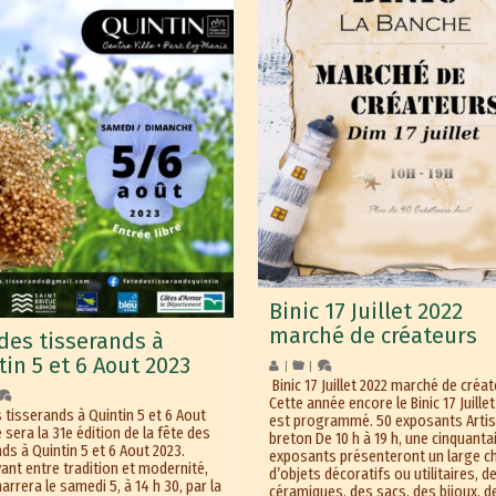
Binic 17 Juillet 2022
marché de créateurs
 des tisserands à
in 5 et 6 Aout 2023
|
|
Binic 17 Juillet 2022 marché de cré
Cette année encore le Binic 17 Juille
 tisserands à Quintin 5 et 6 Aout
est programmé. 50 exposants Arti
sera la 31e édition de la fête des
breton De 10 h à 19 h, une cinquanta
ds à Quintin 5 et 6 Aout 2023.
exposants présenteront un large c
vant entre tradition et modernité,
d’objets décoratifs ou utilitaires, d
arrera le samedi 5, à 14 h 30, par la
céramiques, des sacs, des bijoux, d