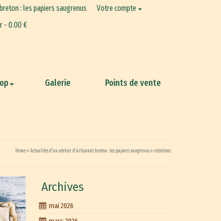
 breton : les papiers saugrenus
Votre compte
er
-
0.00
€
hop
Galerie
Points de vente
Home
»
Actualités d’un atelier d’artisanat breton : les papiers saugrenus
»
créations
Archives
mai 2026