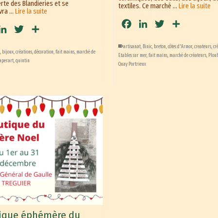
rte des Blandieries et se
textiles. Ce marché …
Lire la suite
vra …
Lire la suite
Facebook
LinkedIn
Twitter
Partager
cebook
LinkedIn
Twitter
Partager
artisanat
,
Binic
,
breton
,
côtes d'Armor
,
createurs
,
cr
t
,
bijoux
,
créations
,
décoration
,
fait mains
,
marché de
Etables sur mer
,
fait mains
,
marché de créateurs
,
Plou
aperart
,
quintin
Quay Portrieux
ique éphémère du