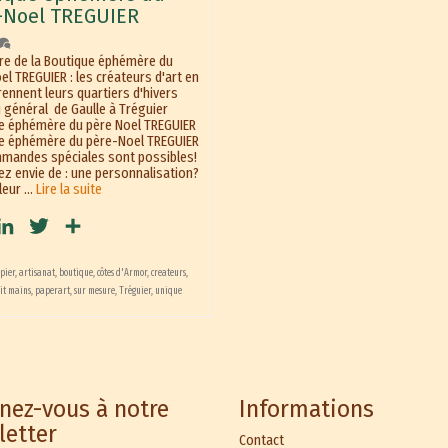
-Noel TREGUIER
re de la Boutique éphémère du
l TREGUIER : les créateurs d'art en
rennent leurs quartiers d'hivers
u général de Gaulle à Tréguier
e éphémère du père Noel TREGUIER
e éphémère du père-Noel TREGUIER
mandes spéciales sont possibles!
ez envie de : une personnalisation?
leur …
Lire la suite
cebook
LinkedIn
Twitter
Partager
pier
,
artisanat
,
boutique
,
côtes d'Armor
,
createurs
,
it mains
,
paperart
,
sur mesure
,
Tréguier
,
unique
nez-vous à notre
Informations
letter
Contact