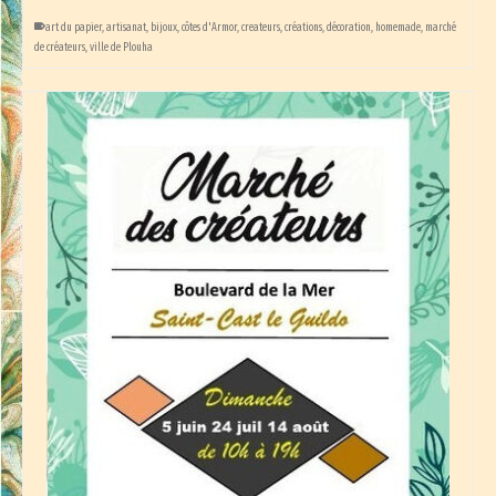
art du papier
,
artisanat
,
bijoux
,
côtes d'Armor
,
createurs
,
créations
,
décoration
,
homemade
,
marché
de créateurs
,
ville de Plouha