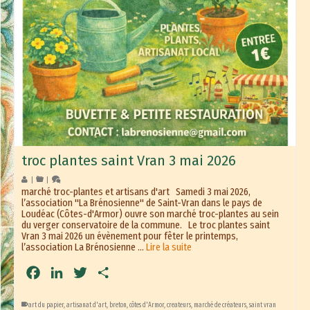
troc plantes saint Vran 3 mai 2026
|
|
marché troc-plantes et artisans d'art Samedi 3 mai 2026,
l’association "La Brénosienne" de Saint-Vran dans le pays de
Loudéac (Côtes-d'Armor) ouvre son marché troc-plantes au sein
du verger conservatoire de la commune. Le troc plantes saint
Vran 3 mai 2026 un évènement pour fêter le printemps,
l’association La Brénosienne …
Lire la suite
Facebook
LinkedIn
Twitter
Partager
art du papier
,
artisanat d'art
,
breton
,
côtes d'Armor
,
createurs
,
marché de créateurs
,
saint vran