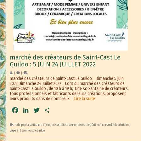
marché des créateurs de Saint-Cast Le
Guildo : 5 JUIN 24 JUILLET 2022
|
|
marché des créateurs de Saint-Cast Le Guildo Dimanche 5 juin
2022 Dimanche 24 Juillet 2022 Lors du marché des créateurs de
Saint-Cast Le Guildo , de 10 h à 19 h, Une soixantaine de créateurs,
tous professionnels et fabricants de leurs créations, proposent
leurs produits dans de nombreux …
Lire la suite
Facebook
LinkedIn
Twitter
Partager
art du papier
,
artisanat
,
bijoux
,
breton
,
côtes d'Armor
,
décoration
,
fait mains
,
marché de créateurs
,
paperart
,
Saint-cast le Guildo