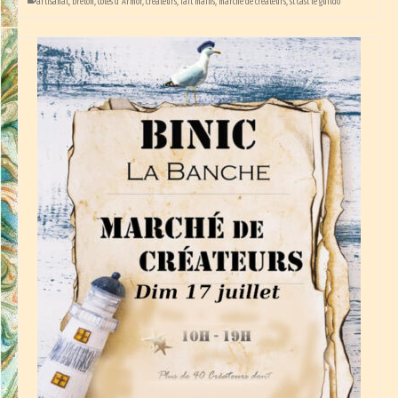
artisanat
,
breton
,
côtes d'Armor
,
createurs
,
fait mains
,
marché de créateurs
,
st cast le guildo