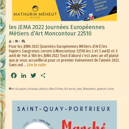
les JEMA 2022 Journées Européennes
Métiers d’Art Moncontour 22510
|
|
Pour les JEMA 2022 (Journées Européennes Métiers d'Art) les
Papiers Saugrenus seront à Moncontour 22510 les 2 et 3 avril2 et 3
avril de 14h à 18h les JEMA 2022 Tout d’abord c’est avec un vif plaisir
que je vous accueillerai pour ce premier événement de l’année 2022.
Sans nul …
Lire la suite
Facebook
LinkedIn
Twitter
Partager
art du papier
,
artisanat
,
ateliers
,
côtes d'Armor
,
fait mains
,
jema
,
Moncontour
,
paperart
,
visite