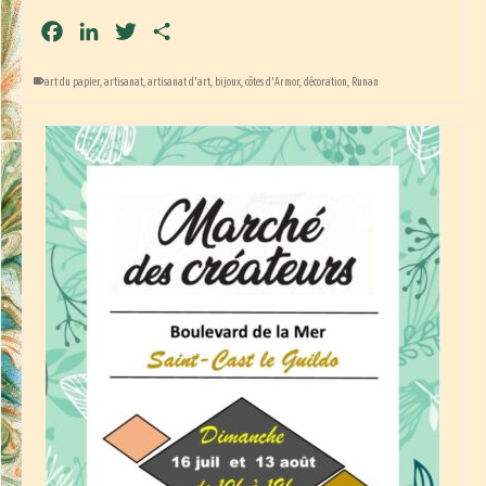
Facebook
LinkedIn
Twitter
Partager
art du papier
,
artisanat
,
artisanat d'art
,
bijoux
,
côtes d'Armor
,
décoration
,
Runan