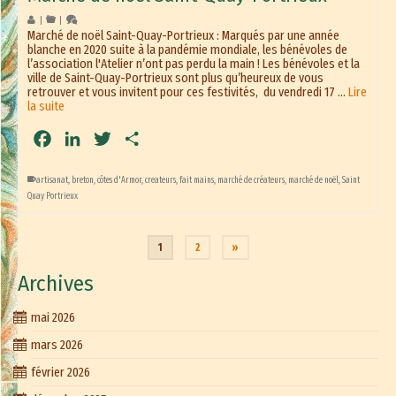
|
|
Marché de noël Saint-Quay-Portrieux : Marqués par une année
blanche en 2020 suite à la pandémie mondiale, les bénévoles de
l’association l'Atelier n’ont pas perdu la main ! Les bénévoles et la
ville de Saint-Quay-Portrieux sont plus qu’heureux de vous
retrouver et vous invitent pour ces festivités, du vendredi 17 …
Lire
la suite
Facebook
LinkedIn
Twitter
Partager
artisanat
,
breton
,
côtes d'Armor
,
createurs
,
fait mains
,
marché de créateurs
,
marché de noël
,
Saint
Quay Portrieux
1
2
»
Archives
mai 2026
mars 2026
février 2026