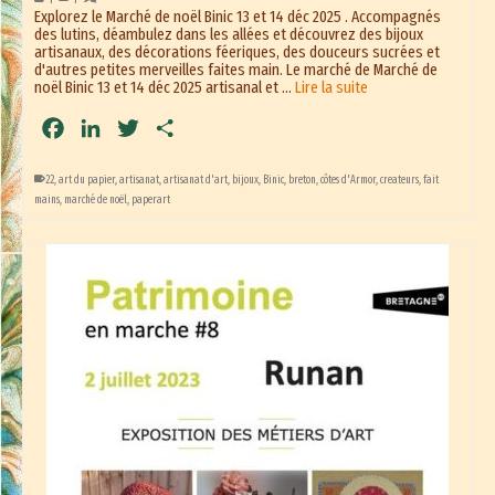
Explorez le Marché de noël Binic 13 et 14 déc 2025 . Accompagnés
des lutins, déambulez dans les allées et découvrez des bijoux
artisanaux, des décorations féeriques, des douceurs sucrées et
d'autres petites merveilles faites main. Le marché de Marché de
noël Binic 13 et 14 déc 2025 artisanal et …
Lire la suite
Facebook
LinkedIn
Twitter
Partager
22
,
art du papier
,
artisanat
,
artisanat d'art
,
bijoux
,
Binic
,
breton
,
côtes d'Armor
,
createurs
,
fait
mains
,
marché de noël
,
paperart