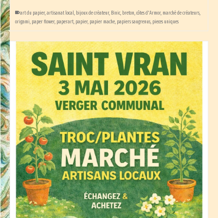
art du papier
,
artisanat local
,
bijoux de créateur
,
Binic
,
breton
,
côtes d'Armor
,
marché de créateurs
,
origami
,
paper flower
,
paperart
,
papier
,
papier mache
,
papiers saugrenus
,
pieces uniques