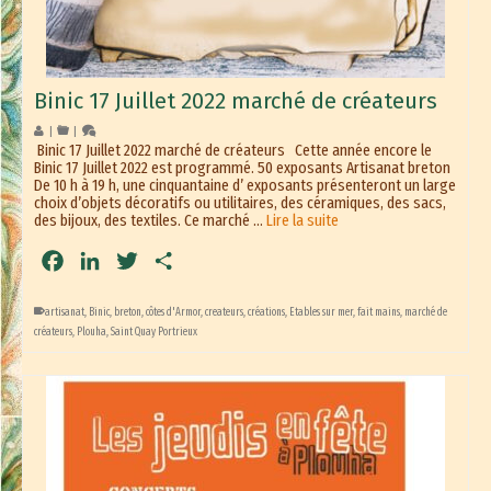
Binic 17 Juillet 2022 marché de créateurs
|
|
Binic 17 Juillet 2022 marché de créateurs Cette année encore le
Binic 17 Juillet 2022 est programmé. 50 exposants Artisanat breton
De 10 h à 19 h, une cinquantaine d’ exposants présenteront un large
choix d’objets décoratifs ou utilitaires, des céramiques, des sacs,
des bijoux, des textiles. Ce marché …
Lire la suite
Facebook
LinkedIn
Twitter
Partager
artisanat
,
Binic
,
breton
,
côtes d'Armor
,
createurs
,
créations
,
Etables sur mer
,
fait mains
,
marché de
créateurs
,
Plouha
,
Saint Quay Portrieux