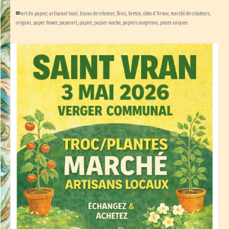
art du papier
,
artisanat local
,
bijoux de créateur
,
Binic
,
breton
,
côtes d'Armor
,
marché de créateurs
,
origami
,
paper flower
,
paperart
,
papier
,
papier mache
,
papiers saugrenus
,
pieces uniques