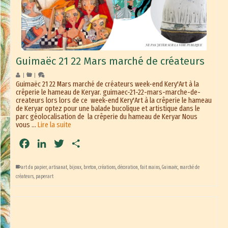
Guimaëc 21 22 Mars marché de créateurs
|
|
Guimaëc 21 22 Mars marché de créateurs week-end Kery'Art à la
crêperie le hameau de Keryar. guimaec-21-22-mars-marche-de-
createurs lors lors de ce week-end Kery'Art à la crêperie le hameau
de Keryar optez pour une balade bucolique et artistique dans le
parc géolocalisation de la crêperie du hameau de Keryar Nous
vous …
Lire la suite
Facebook
LinkedIn
Twitter
Partager
art du papier
,
artisanat
,
bijoux
,
breton
,
créations
,
décoration
,
fait mains
,
Guimaëc
,
marché de
créateurs
,
paperart