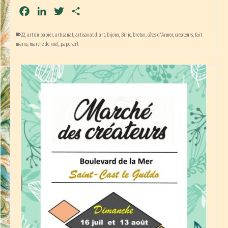
Facebook
LinkedIn
Twitter
Partager
22
,
art du papier
,
artisanat
,
artisanat d'art
,
bijoux
,
Binic
,
breton
,
côtes d'Armor
,
createurs
,
fait
mains
,
marché de noël
,
paperart