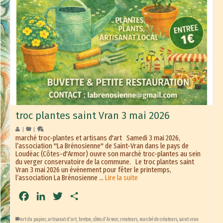
troc plantes saint Vran 3 mai 2026
|
|
marché troc-plantes et artisans d'art Samedi 3 mai 2026,
l’association "La Brénosienne" de Saint-Vran dans le pays de
Loudéac (Côtes-d'Armor) ouvre son marché troc-plantes au sein
du verger conservatoire de la commune. Le troc plantes saint
Vran 3 mai 2026 un évènement pour fêter le printemps,
l’association La Brénosienne …
Lire la suite
Facebook
LinkedIn
Twitter
Partager
art du papier
,
artisanat d'art
,
breton
,
côtes d'Armor
,
createurs
,
marché de créateurs
,
saint vran