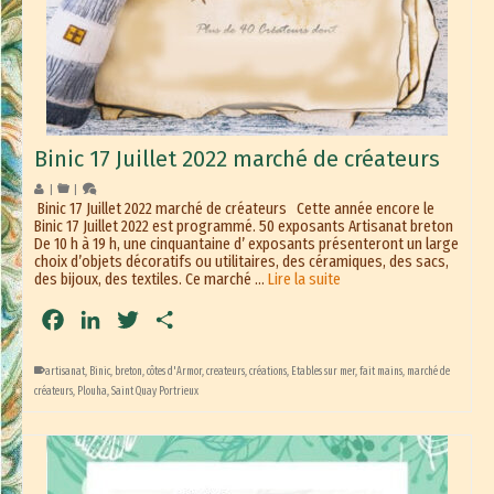
Binic 17 Juillet 2022 marché de créateurs
|
|
Binic 17 Juillet 2022 marché de créateurs Cette année encore le
Binic 17 Juillet 2022 est programmé. 50 exposants Artisanat breton
De 10 h à 19 h, une cinquantaine d’ exposants présenteront un large
choix d’objets décoratifs ou utilitaires, des céramiques, des sacs,
des bijoux, des textiles. Ce marché …
Lire la suite
Facebook
LinkedIn
Twitter
Partager
artisanat
,
Binic
,
breton
,
côtes d'Armor
,
createurs
,
créations
,
Etables sur mer
,
fait mains
,
marché de
créateurs
,
Plouha
,
Saint Quay Portrieux