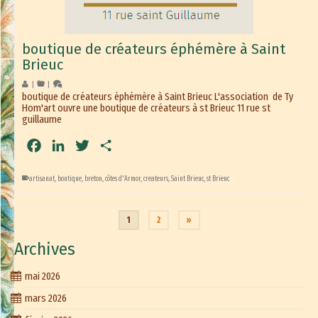
boutique de créateurs éphémère à Saint
Brieuc
|
|
boutique de créateurs éphémère à Saint Brieuc L'association de Ty
Hom'art ouvre une boutique de créateurs à st Brieuc 11 rue st
guillaume
Facebook
LinkedIn
Twitter
Partager
artisanat
,
boutique
,
breton
,
côtes d'Armor
,
createurs
,
Saint Brieuc
,
st Brieuc
1
2
»
Archives
mai 2026
mars 2026