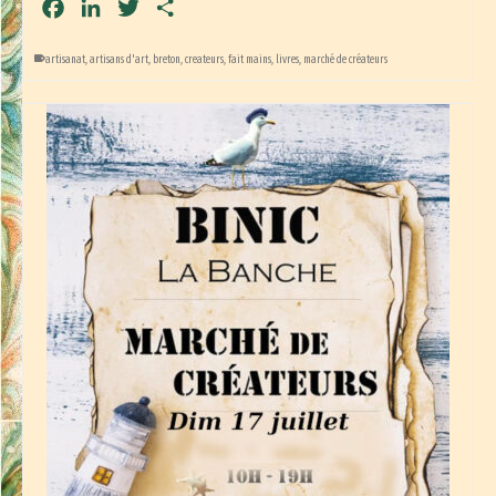
Facebook
LinkedIn
Twitter
Partager
artisanat
,
artisans d'art
,
breton
,
createurs
,
fait mains
,
livres
,
marché de créateurs