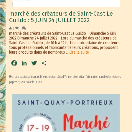
marché des créateurs de Saint-Cast Le
Guildo : 5 JUIN 24 JUILLET 2022
|
|
marché des créateurs de Saint-Cast Le Guildo Dimanche 5 juin
2022 Dimanche 24 Juillet 2022 Lors du marché des créateurs de
Saint-Cast Le Guildo , de 10 h à 19 h, Une soixantaine de créateurs,
tous professionnels et fabricants de leurs créations, proposent
leurs produits dans de nombreux …
Lire la suite
Facebook
LinkedIn
Twitter
Partager
art du papier
,
artisanat
,
bijoux
,
breton
,
côtes d'Armor
,
décoration
,
fait mains
,
marché de créateurs
,
paperart
,
Saint-cast le Guildo