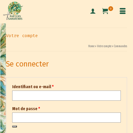
0
Votre compte
Home
»
Votre compte
»
Commandes
Se connecter
Obligatoire
Identifiant ou e-mail
*
Obligatoire
Mot de passe
*