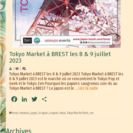
Tokyo Market à BREST les 8 & 9 juillet
2023
|
|
Tokyo Market à BREST les 8 & 9 juillet 2023 Tokyo Market à BREST les
8 & 9 juillet 2023 est le marché où se rencontrent le Tokyo Pop et
Geek et le Tokyo Zen Pourquoi les papiers saugrenus son-ils au
Tokyo Market à BREST ? Le japon est le …
Lire la suite
Facebook
LinkedIn
Twitter
Partager
brest
,
createurs
,
japon
,
kirigami
,
origami
,
tokyo
,
Tokyo Market Brest
,
zen
Archives