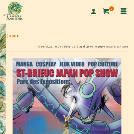
0
japon
Home
»
Actualités d’un atelier d’artisanat breton : les papiers saugrenus
»
japon