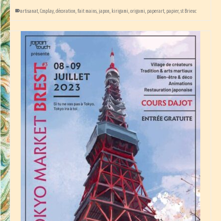
artisanat
,
Cosplay
,
décoration
,
fait mains
,
japon
,
kirigami
,
origami
,
paperart
,
papier
,
st Brieuc