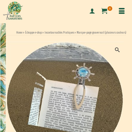
0
Home
»
Échoppe e-shop
»
Incontournables Pratiques
»
Marque-page gouvernail (plusieurs couleurs)