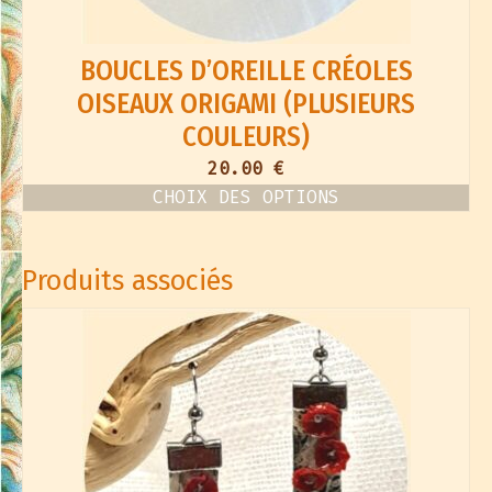
BOUCLES D’OREILLE CRÉOLES
OISEAUX ORIGAMI (PLUSIEURS
COULEURS)
20.00
€
CHOIX DES OPTIONS
Ce
produit
a
plusieurs
Produits associés
variations.
Les
options
peuvent
être
choisies
sur
la
page
du
produit