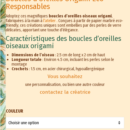
Responsables
Adoptez ces magnifiques
boucles d’oreilles oiseaux origami
,
fabriquées à la main à
l’atelier .
Conçues à partir de papier marbré
eco-
friendly
, ces créations uniques sont embellies par des perles de verre
délicates, apportant une touche d’élégance.
Caractéristiques des boucles d’oreilles
oiseaux origami
Dimensions de l’oiseau
: 2.5 cm de long x 2 cm de haut
Longueur totale
: Environ 4.5 cm, incluant les perles selon le
montage
Crochets
: 1.5 cm, en acier chirurgical, hypoallergénique
Vous souhaitez
une personnalisation, ou bien une autre couleur
contactez la créatrice
COULEUR