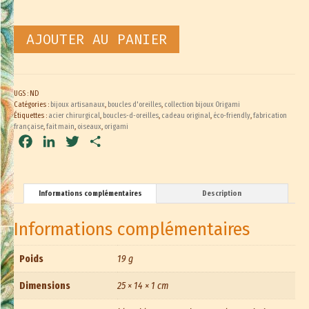
AJOUTER AU PANIER
UGS :
ND
Catégories :
bijoux artisanaux
,
boucles d'oreilles
,
collection bijoux Origami
Étiquettes :
acier chirurgical
,
boucles-d-oreilles
,
cadeau original
,
éco-friendly
,
fabrication
française
,
fait main
,
oiseaux
,
origami
Facebook
LinkedIn
Twitter
Partager
Informations complémentaires
Description
Informations complémentaires
Poids
19 g
Dimensions
25 × 14 × 1 cm