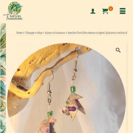
0
Home
»
Échoppe e-shop
»
bijoux artisanaux
»
boucles d’oreilles oiseaux origami (plusieurs couleurs)