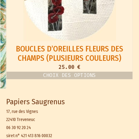
BOUCLES D’OREILLES FLEURS DES
CHAMPS (PLUSIEURS COULEURS)
25.00
€
CHOIX DES OPTIONS
Ce
produit
a
plusieurs
Papiers Saugrenus
variations.
Les
options
17, rue des Vignes
peuvent
22410 Treveneuc
être
choisies
06 30 92 20 24
sur
siret n° 421 413 816 00032
la