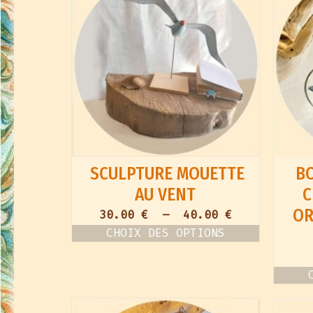
SCULPTURE MOUETTE
BO
AU VENT
C
OR
Plage
30.00
€
–
40.00
€
de
CHOIX DES OPTIONS
prix :
Ce
30.00 €
produit
à
a
40.00 €
plusieurs
variations.
Les