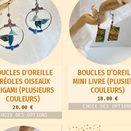
UCLES D’OREILLE
BOUCLES D’OREIL
RÉOLES OISEAUX
MINI LIVRE (PLUSI
IGAMI (PLUSIEURS
COULEURS)
COULEURS)
18.00
€
CHOIX DES OPTION
20.00
€
Ce
CHOIX DES OPTIONS
produit
Ce
a
produit
plusieurs
a
variations.