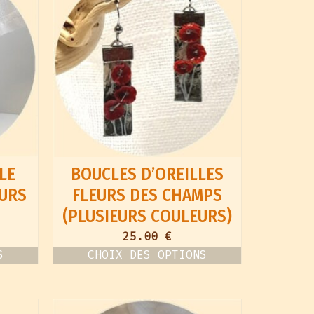
LE
BOUCLES D’OREILLES
EURS
FLEURS DES CHAMPS
(PLUSIEURS COULEURS)
25.00
€
S
CHOIX DES OPTIONS
Ce
produit
a
plusieurs
variations.