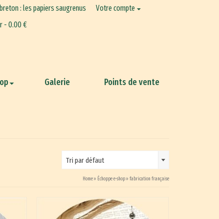
 breton : les papiers saugrenus
Votre compte
er
-
0.00
€
hop
Galerie
Points de vente
Tri par défaut
Home
»
Échoppe e-shop
»
fabrication française