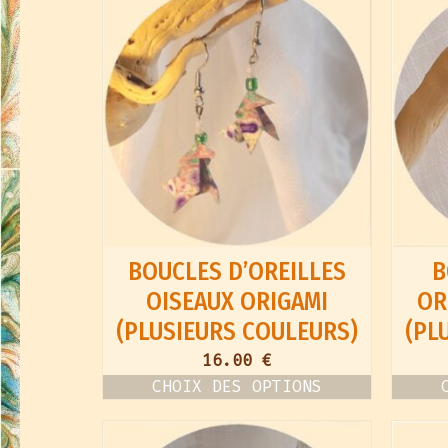
options
peuvent
être
choisies
sur
la
page
du
produit
BOUCLES D’OREILLES
B
OISEAUX ORIGAMI
OR
(PLUSIEURS COULEURS)
(PL
16.00
€
CHOIX DES OPTIONS
Ce
produit
a