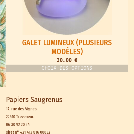
GALET LUMINEUX (PLUSIEURS
MODÈLES)
30.00
€
CHOIX DES OPTIONS
Ce
produit
a
plusieurs
variations.
Les
Papiers Saugrenus
options
peuvent
17, rue des Vignes
être
22410 Treveneuc
choisies
sur
06 30 92 20 24
la
page
siret n° 421 413 816 00032