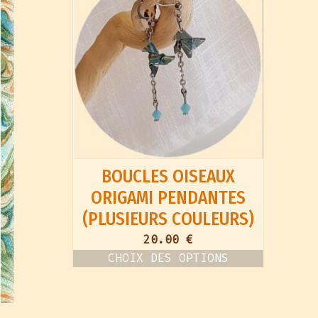
BOUCLES OISEAUX
ORIGAMI PENDANTES
(PLUSIEURS COULEURS)
20.00
€
CHOIX DES OPTIONS
Ce
produit
a
plusieurs
variations.