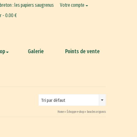
 breton : les papiers saugrenus
Votre compte
er
-
0.00
€
hop
Galerie
Points de vente
Tri par défaut
Home
»
Échoppe e-shop
»
boucles origamis