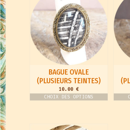
BAGUE OVALE
(PLUSIEURS TEINTES)
(P
10.00
€
CHOIX DES OPTIONS
Ce
produit
a
plusieurs
variations.
Les