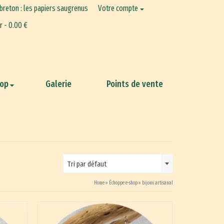
 breton : les papiers saugrenus
Votre compte
er
-
0.00
€
hop
Galerie
Points de vente
Tri par défaut
Home
»
Échoppe e-shop
»
bijoux artisanal