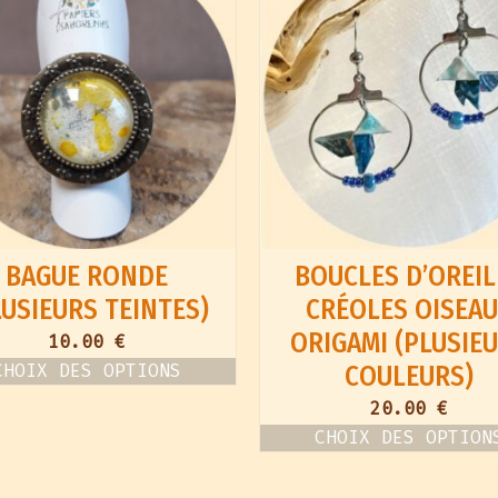
BAGUE RONDE
BOUCLES D’OREIL
LUSIEURS TEINTES)
CRÉOLES OISEA
ORIGAMI (PLUSIE
10.00
€
CHOIX DES OPTIONS
COULEURS)
Ce
20.00
€
produit
a
CHOIX DES OPTION
plusieurs
Ce
variations.
produit
Les
a