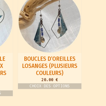
LE
BOUCLES D’OREILLES
UX
LOSANGES (PLUSIEURS
URS
COULEURS)
20.00
€
CHOIX DES OPTIONS
Ce
S
produit
a
plusieurs
variations.