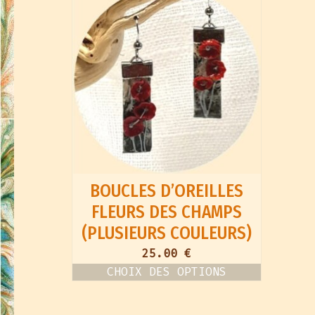
options
peuvent
être
choisies
sur
la
page
du
produit
BOUCLES D’OREILLES
FLEURS DES CHAMPS
(PLUSIEURS COULEURS)
25.00
€
CHOIX DES OPTIONS
Ce
produit
a